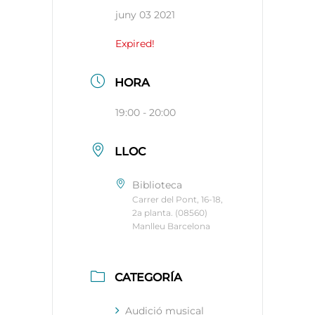
juny 03 2021
Expired!
HORA
19:00 - 20:00
LLOC
Biblioteca
Carrer del Pont, 16-18,
2a planta. (08560)
Manlleu Barcelona
CATEGORÍA
Audició musical