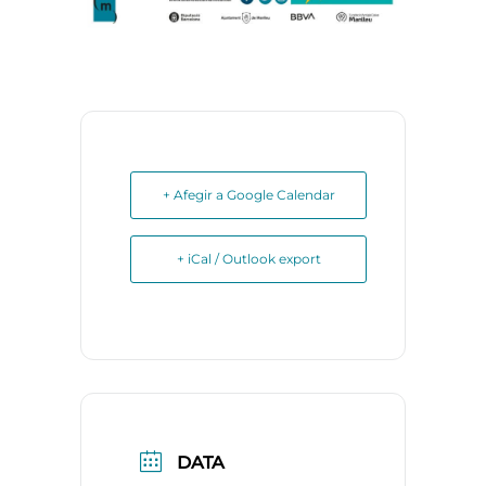
+ Afegir a Google Calendar
+ iCal / Outlook export
DATA