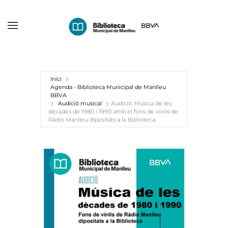
Skip
to
main
content
Inici
Agenda - Biblioteca Municipal de Manlleu
BBVA
Audició musical
Audició: Música de les
dècades de 1980 i 1990 amb el fons de vinils de
Ràdio Manlleu dipositats a la Biblioteca.