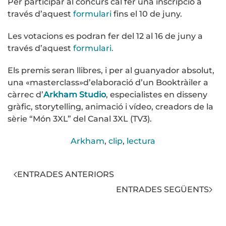
Per participar al concurs cal fer una inscripció a
través d’aquest
formulari
fins el 10 de juny.
Les votacions es podran fer del 12 al 16 de juny a
través d’aquest
formulari.
Els premis seran llibres, i per al guanyador absolut,
una «masterclass»d’elaboració d’un Booktràiler a
càrrec d’
Arkham Studio
, especialistes en disseny
gràfic, storytelling, animació i vídeo, creadors de la
sèrie “Món 3XL” del Canal 3XL (TV3).
Arkham
,
clip
,
lectura
ENTRADES ANTERIORS
ENTRADES SEGÜENTS