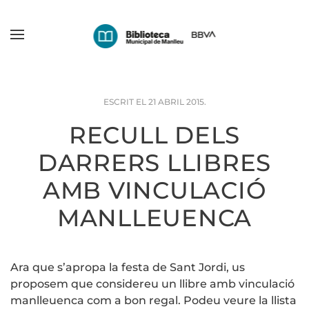
Skip
to
main
content
ESCRIT EL
21 ABRIL 2015
.
RECULL DELS
DARRERS LLIBRES
AMB VINCULACIÓ
MANLLEUENCA
Ara que s’apropa la festa de Sant Jordi, us
proposem que considereu un llibre amb vinculació
manlleuenca com a bon regal. Podeu veure la llista