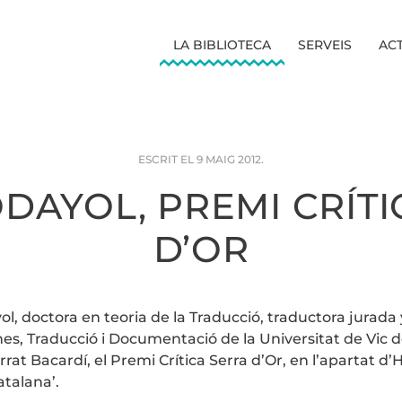
LA BIBLIOTECA
SERVEIS
ACT
ESCRIT EL
9 MAIG 2012
.
DAYOL, PREMI CRÍT
D’OR
, doctora en teoria de la Traducció, traductora jurada y
s, Traducció i Documentació de la Universitat de Vic de
 Bacardí, el Premi Crítica Serra d’Or, en l’apartat d’
atalana’.