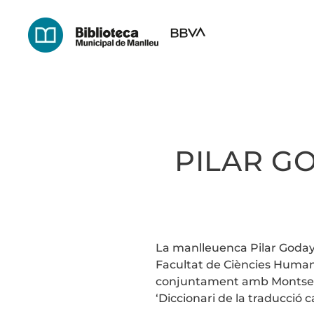
Skip
to
main
content
PILAR GO
La manlleuenca Pilar Godayol
Facultat de Ciències Humane
conjuntament amb Montserrat
‘Diccionari de la traducció c