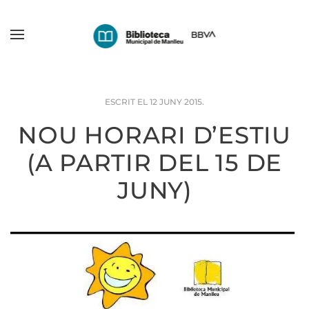
Skip
to
main
content
ESCRIT EL
12 JUNY 2015
.
NOU HORARI D’ESTIU
(A PARTIR DEL 15 DE
JUNY)