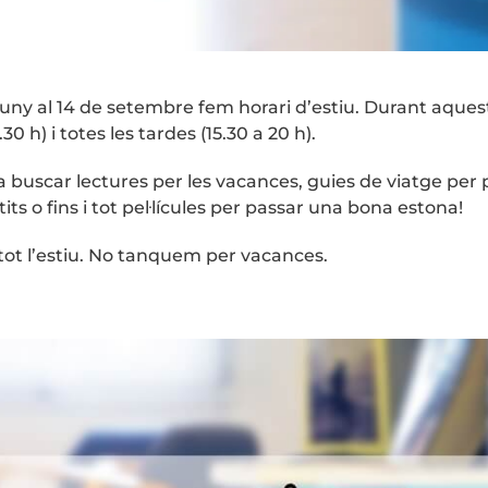
uny al 14 de setembre fem horari d’estiu. Durant aquest
30 h) i totes les tardes (15.30 a 20 h).
 buscar lectures per les vacances, guies de viatge per
its o fins i tot pel·lícules per passar una bona estona!
 tot l’estiu. No tanquem per vacances.