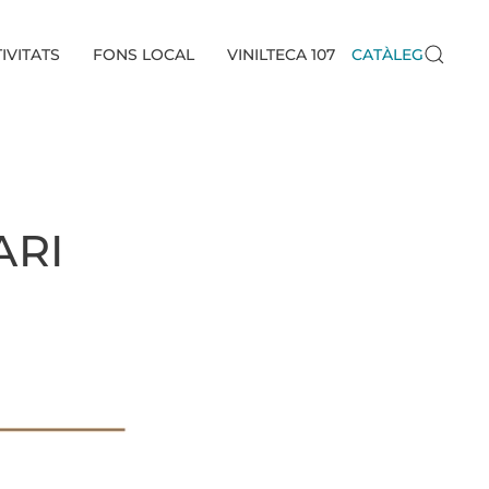
IVITATS
FONS LOCAL
VINILTECA 107
CATÀLEG
ARI