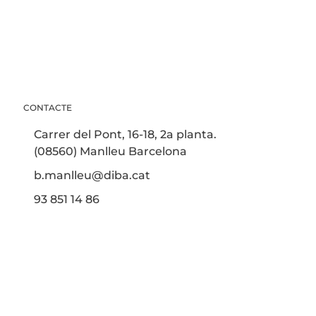
CONTACTE
Carrer del Pont, 16-18, 2a planta.
(08560) Manlleu Barcelona
b.manlleu@diba.cat
93 851 14 86