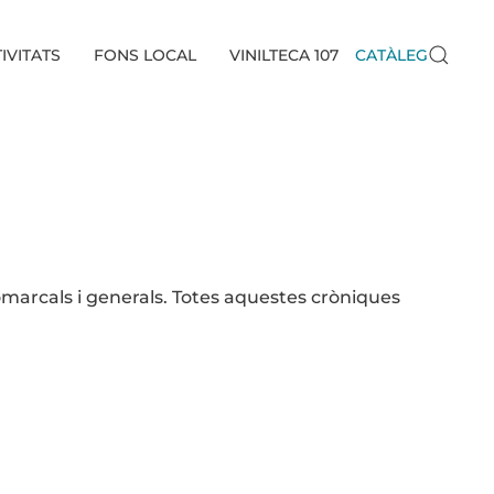
IVITATS
FONS LOCAL
VINILTECA 107
CATÀLEG
omarcals i generals. Totes aquestes cròniques