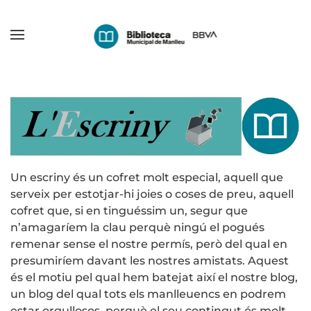
Skip
to
main
content
Un escriny és un cofret molt especial, aquell que
serveix per estotjar-hi joies o coses de preu, aquell
cofret que, si en tinguéssim un, segur que
n’amagaríem la clau perquè ningú el pogués
remenar sense el nostre permís, però del qual en
presumiríem davant les nostres amistats. Aquest
és el motiu pel qual hem batejat així el nostre blog,
un blog del qual tots els manlleuencs en podrem
estar orgullosos, perquè el seu contingut és molt