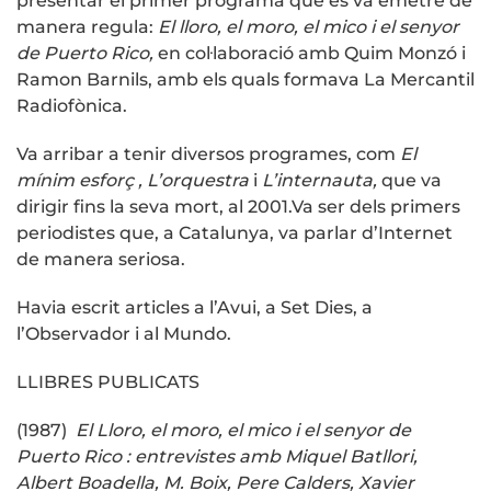
presentar el primer programa que es va emetre de
manera regula:
El lloro, el moro, el mico i el senyor
de Puerto Rico,
en col·laboració amb Quim Monzó i
Ramon Barnils, amb els quals formava La Mercantil
Radiofònica.
Va arribar a tenir diversos programes, com
El
mínim esforç ,
L’orquestra
i
L’internauta,
que va
dirigir fins la seva mort, al 2001.Va ser dels primers
periodistes que, a Catalunya, va parlar d’Internet
de manera seriosa.
Havia escrit articles a l’Avui, a Set Dies, a
l’Observador i al Mundo.
LLIBRES PUBLICATS
(1987)
El Lloro, el moro, el mico i el senyor de
Puerto Rico : entrevistes amb Miquel Batllori,
Albert Boadella, M. Boix, Pere Calders, Xavier