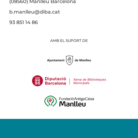
(08560) Manlleu Barcelona
b.manlleu@diba.cat
93 851 14 86
AMB EL SUPORT DE