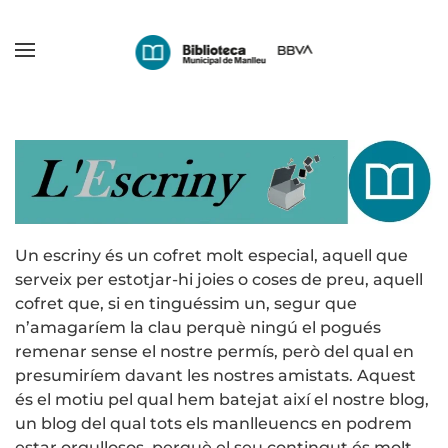
Skip
to
main
content
Un escriny és un cofret molt especial, aquell que
serveix per estotjar-hi joies o coses de preu, aquell
cofret que, si en tinguéssim un, segur que
n’amagaríem la clau perquè ningú el pogués
remenar sense el nostre permís, però del qual en
presumiríem davant les nostres amistats. Aquest
és el motiu pel qual hem batejat així el nostre blog,
un blog del qual tots els manlleuencs en podrem
estar orgullosos, perquè el seu contingut és molt