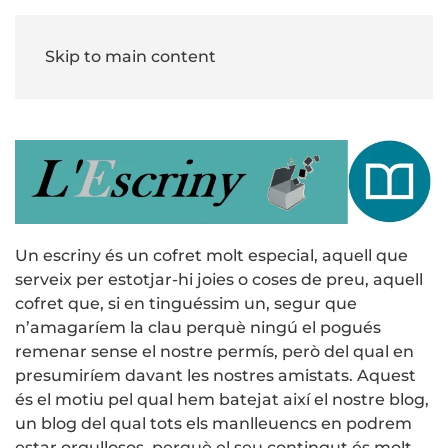
Skip to main content
Un escriny és un cofret molt especial, aquell que
serveix per estotjar-hi joies o coses de preu, aquell
cofret que, si en tinguéssim un, segur que
n’amagaríem la clau perquè ningú el pogués
remenar sense el nostre permís, però del qual en
presumiríem davant les nostres amistats. Aquest
és el motiu pel qual hem batejat així el nostre blog,
un blog del qual tots els manlleuencs en podrem
estar orgullosos, perquè el seu contingut és molt