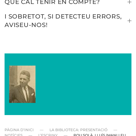
QUÈ CAL TENIR EN COMPTE?
I SOBRETOT, SI DETECTEU ERRORS,
AVISEU-NOS!
PÀGINA D’INICI
LA BIBLIOTECA: PRESENTACIÓ
NOTÍCIES
L’ESCRINY
POU SOLÀ, LLUÍS (MANLLEU,