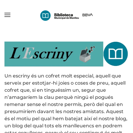
Skip
to
main
content
Un escriny és un cofret molt especial, aquell que
serveix per estotjar-hi joies o coses de preu, aquell
cofret que, si en tinguéssim un, segur que
n’amagaríem la clau perquè ningú el pogués
remenar sense el nostre permís, però del qual en
presumiríem davant les nostres amistats. Aquest
és el motiu pel qual hem batejat així el nostre blog,
un blog del qual tots els manlleuencs en podrem
estar orgullosos, perquè el seu contingut és molt