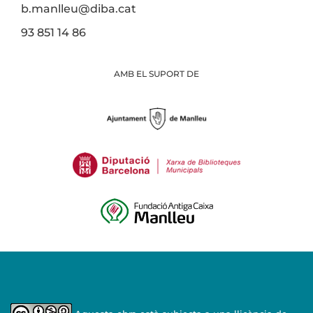
b.manlleu@diba.cat
93 851 14 86
AMB EL SUPORT DE