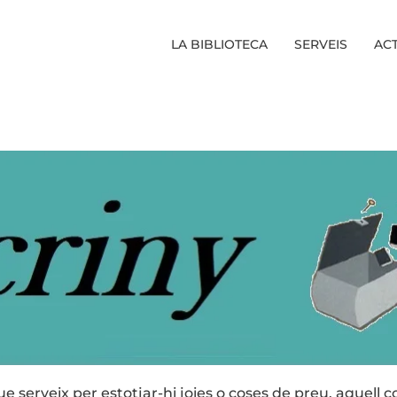
LA BIBLIOTECA
SERVEIS
ACT
ue serveix per estotjar-hi joies o coses de preu, aquell 