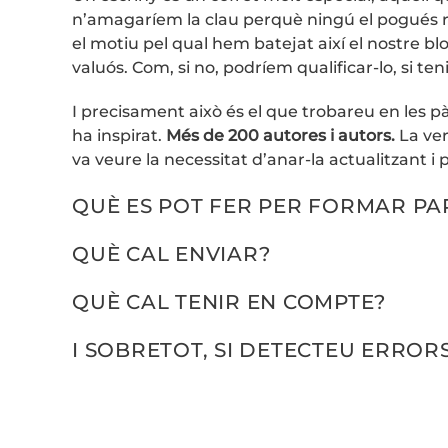
n’amagaríem la clau perquè ningú el pogués r
el motiu pel qual hem batejat així el nostre b
valuós. Com, si no, podríem qualificar-lo, si 
I precisament això és el que trobareu en les pà
ha inspirat.
Més de 200 autores i autors.
La ver
va veure la necessitat d’anar-la actualitzant i
QUÈ ES POT FER PER FORMAR PAR
QUÈ CAL ENVIAR?
QUÈ CAL TENIR EN COMPTE?
I SOBRETOT, SI DETECTEU ERRORS