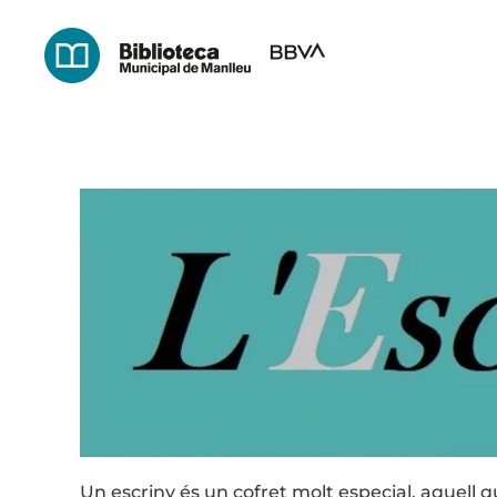
Skip
to
main
content
Un escriny és un cofret molt especial, aquell q