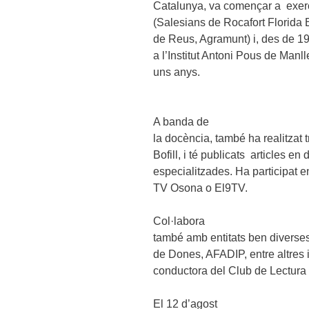
Catalunya, va començar a exerci
(Salesians de Rocafort Florida B
de Reus, Agramunt) i, des de
19
a
l’Institut Antoni Pous de Manll
uns anys.
A banda de
la docència, també ha realitzat
Bofill, i té publicats articles en 
especialitzades. Ha participat
TV Osona o El9TV.
Col·labora
també amb entitats ben diverse
de Dones, AFADIP, entre altres 
conductora del Club de Lectura 
El 12 d’agost