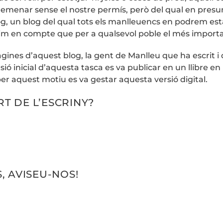
emenar sense el nostre permís, però del qual en presu
log, un blog del qual tots els manlleuencs en podrem est
tenim en compte que per a qualsevol poble el més import
gines d’aquest blog, la gent de Manlleu que ha escrit i qu
sió inicial d’aquesta tasca es va publicar en un llibre en 
 per aquest motiu es va gestar aquesta versió digital.
T DE L’ESCRINY?
, AVISEU-NOS!