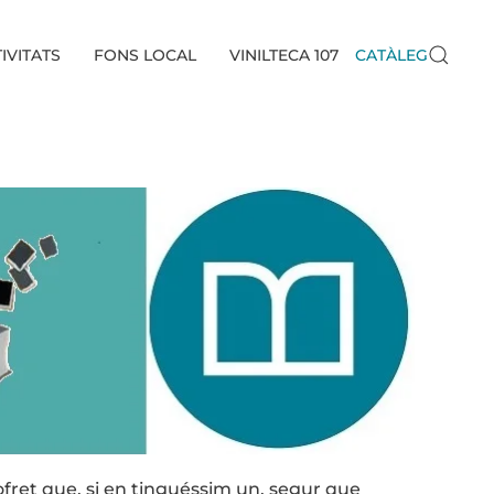
IVITATS
FONS LOCAL
VINILTECA 107
CATÀLEG
cofret que, si en tinguéssim un, segur que