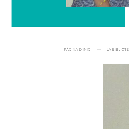
PÀGINA D’INICI
LA BIBLIOT