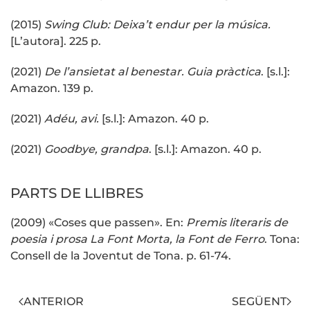
(2015)
Swing Club: Deixa’t endur per la música.
[L’autora]. 225 p.
(2021)
De l’ansietat al benestar. Guia pràctica
. [s.l.]:
Amazon. 139 p.
(2021)
Adéu, avi.
[s.l.]: Amazon. 40 p.
(2021)
Goodbye, grandpa
. [s.l.]: Amazon. 40 p.
PARTS DE LLIBRES
(2009) «Coses que passen». En:
Premis literaris de
poesia i prosa La Font Morta, la Font de Ferro
. Tona:
Consell de la Joventut de Tona. p. 61-74.
ANTERIOR
SEGÜENT