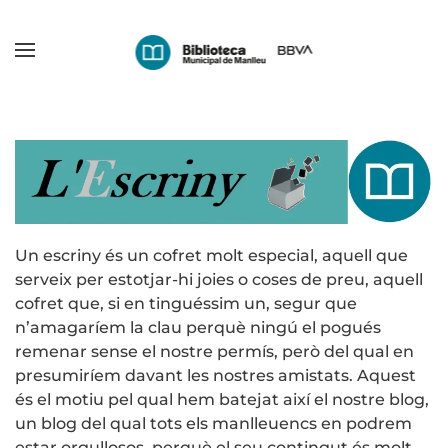
Skip
to
main
content
Un escriny és un cofret molt especial, aquell que
serveix per estotjar-hi joies o coses de preu, aquell
cofret que, si en tinguéssim un, segur que
n’amagaríem la clau perquè ningú el pogués
remenar sense el nostre permís, però del qual en
presumiríem davant les nostres amistats. Aquest
és el motiu pel qual hem batejat així el nostre blog,
un blog del qual tots els manlleuencs en podrem
estar orgullosos, perquè el seu contingut és molt