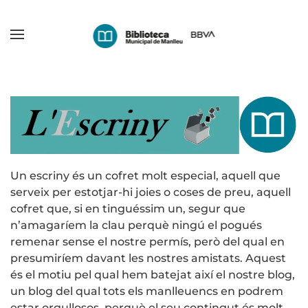
Skip
to
main
content
Un escriny és un cofret molt especial, aquell que
serveix per estotjar-hi joies o coses de preu, aquell
cofret que, si en tinguéssim un, segur que
n’amagaríem la clau perquè ningú el pogués
remenar sense el nostre permís, però del qual en
presumiríem davant les nostres amistats. Aquest
és el motiu pel qual hem batejat així el nostre blog,
un blog del qual tots els manlleuencs en podrem
estar orgullosos, perquè el seu contingut és molt