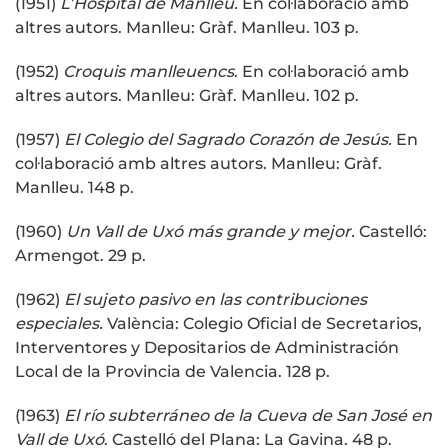
(1951)
L’Hospital de Manlleu.
En col·laboració amb
altres autors. Manlleu: Gràf. Manlleu. 103 p.
(1952)
Croquis manlleuencs
. En col·laboració amb
altres autors. Manlleu: Gràf. Manlleu. 102 p.
(1957)
El Colegio del Sagrado Corazón de Jesús.
En
col·laboració amb altres autors. Manlleu: Gràf.
Manlleu. 148 p.
(1960)
Un Vall de Uxó más grande y mejor.
Castelló:
Armengot. 29 p.
(1962)
El sujeto pasivo en las contribuciones
especiales.
València: Colegio Oficial de Secretarios,
Interventores y Depositarios de Administración
Local de la Provincia de Valencia. 128 p.
(1963)
El río subterráneo de la Cueva de San José en
Vall de Uxó
. Castelló del Plana: La Gavina. 48 p.