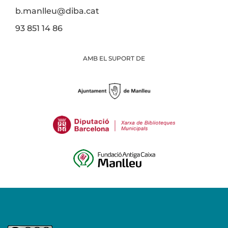
b.manlleu@diba.cat
93 851 14 86
AMB EL SUPORT DE