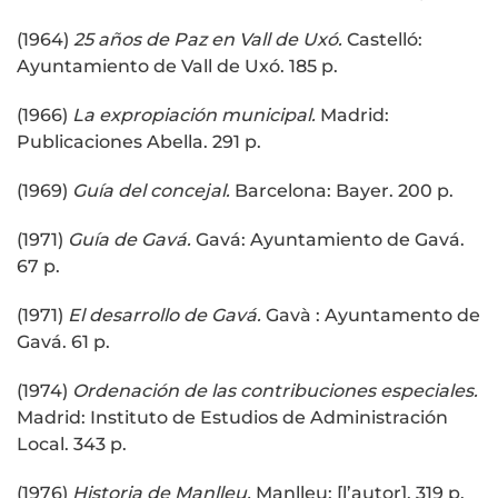
(1964)
25 años de Paz en Vall de Uxó.
Castelló:
Ayuntamiento de Vall de Uxó. 185 p.
(1966)
La expropiación municipal.
Madrid:
Publicaciones Abella. 291 p.
(1969)
Guía del concejal.
Barcelona: Bayer. 200 p.
(1971)
Guía de Gavá.
Gavá: Ayuntamiento de Gavá.
67 p.
(1971)
El desarrollo de Gavá.
Gavà : Ayuntamento de
Gavá. 61 p.
(1974)
Ordenación de las contribuciones especiales.
Madrid: Instituto de Estudios de Administración
Local. 343 p.
(1976)
Historia de Manlleu.
Manlleu: [l’autor]. 319 p.