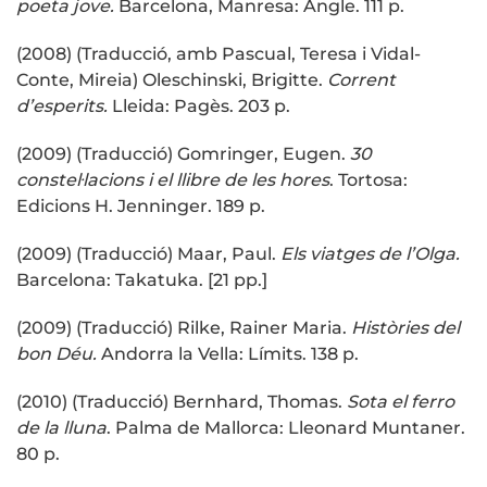
poeta jove.
Barcelona, Manresa: Angle. 111 p.
(2008) (Traducció, amb Pascual, Teresa i Vidal-
Conte, Mireia) Oleschinski, Brigitte.
Corrent
d’esperits.
Lleida: Pagès. 203 p.
(2009) (Traducció) Gomringer, Eugen.
30
constel·lacions i el llibre de les hores
. Tortosa:
Edicions H. Jenninger. 189 p.
(2009) (Traducció) Maar, Paul.
Els viatges de l’Olga.
Barcelona: Takatuka. [21 pp.]
(2009) (Traducció) Rilke, Rainer Maria.
Històries del
bon Déu.
Andorra la Vella: Límits. 138 p.
(2010) (Traducció) Bernhard, Thomas.
Sota el ferro
de la lluna
. Palma de Mallorca: Lleonard Muntaner.
80 p.