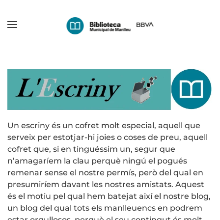
Skip
to
main
content
Un escriny és un cofret molt especial, aquell que
serveix per estotjar-hi joies o coses de preu, aquell
cofret que, si en tinguéssim un, segur que
n’amagaríem la clau perquè ningú el pogués
remenar sense el nostre permís, però del qual en
presumiríem davant les nostres amistats. Aquest
és el motiu pel qual hem batejat així el nostre blog,
un blog del qual tots els manlleuencs en podrem
estar orgullosos, perquè el seu contingut és molt