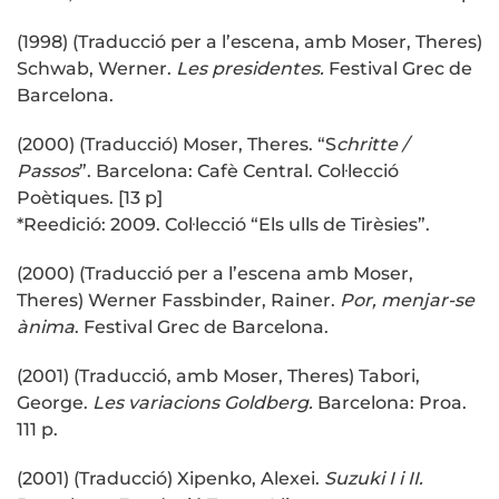
(1998) (Traducció per a l’escena, amb Moser, Theres)
Schwab, Werner.
Les presidentes.
Festival Grec de
Barcelona.
(2000) (Traducció) Moser, Theres. “S
chritte /
Passos
”. Barcelona: Cafè Central. Col·lecció
Poètiques. [13 p]
*Reedició: 2009. Col·lecció “Els ulls de Tirèsies”.
(2000) (Traducció per a l’escena amb Moser,
Theres) Werner Fassbinder, Rainer.
Por, menjar-se
ànima
. Festival Grec de Barcelona.
(2001) (Traducció, amb Moser, Theres) Tabori,
George.
Les variacions Goldberg.
Barcelona: Proa.
111 p.
(2001) (Traducció) Xipenko, Alexei.
Suzuki I i II.