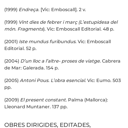
(1999)
Endreça
. [Vic: Emboscall]. 2 v.
(1999)
Vint dies de febrer i març (L’estupidesa del
món. Fragments
). Vic: Emboscall Editorial. 48 p.
(2001)
Iste mundus furibundus
. Vic: Emboscall
Editorial. 52 p.
(2004)
D’un lloc a l’altre- proses de viatge
. Cabrera
de Mar: Galerada. 154 p.
(2005)
Antoni Pous. L’obra esencial
. Vic: Eumo. 503
pp.
(2009)
El present constant
. Palma (Mallorca):
Lleonard Muntaner. 137 pp.
OBRES DIRIGIDES, EDITADES,