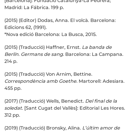
[Barcelona]: Fundació Catalunya-La Pedrera;
Madrid: La Fábrica. 199 p.
(2015) (Editor) Dodas, Anna. El volcà. Barcelona:
Edicions 62, (1991).
*Nova edició Barcelona: La Busca, 2015.
(2015) (Traducció) Haffner, Ernst.
La banda de
Berlín. Germans de sang
. Barcelona: La Campana.
214 p.
(2015) (Traducció) Von Arnim, Bettine.
Correspondència amb Goethe.
Martorell: Adesiara.
455 pp.
(2017) (Traducció) Wells, Benedict.
Del final de la
soledat.
[Sant Cugat del Vallès]: Editorial Les Hores.
312 pp.
(2019) (Traducció) Bronsky, Alina.
L’últim amor de