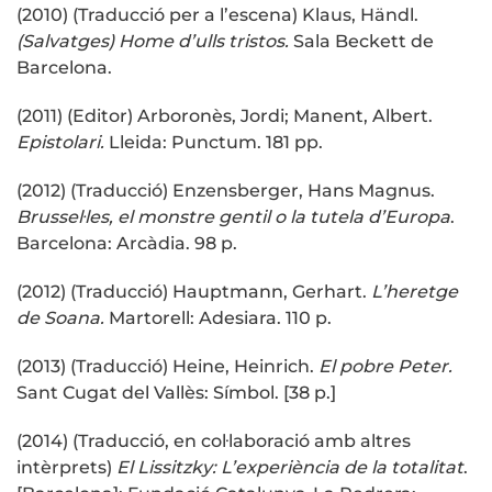
(2010) (Traducció per a l’escena) Klaus, Händl.
(Salvatges) Home d’ulls tristos.
Sala Beckett de
Barcelona.
(2011) (Editor) Arboronès, Jordi; Manent, Albert.
Epistolari.
Lleida: Punctum. 181 pp.
(2012) (Traducció) Enzensberger, Hans Magnus.
Brussel·les, el monstre gentil o la tutela d’Europa
.
Barcelona: Arcàdia. 98 p.
(2012) (Traducció) Hauptmann, Gerhart.
L’heretge
de Soana.
Martorell: Adesiara. 110 p.
(2013) (Traducció) Heine, Heinrich.
El pobre Peter.
Sant Cugat del Vallès: Símbol. [38 p.]
(2014) (Traducció, en col·laboració amb altres
intèrprets)
El Lissitzky: L’experiència de la totalitat
.