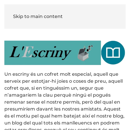
Skip to main content
Un escriny és un cofret molt especial, aquell que
serveix per estotjar-hi joies o coses de preu, aquell
cofret que, si en tinguéssim un, segur que
n’amagaríem la clau perquè ningú el pogués
remenar sense el nostre permís, però del qual en
presumiríem davant les nostres amistats. Aquest
és el motiu pel qual hem batejat així el nostre blog,
un blog del qual tots els manlleuencs en podrem
estar orgullosos, perquè el seu contingut és molt