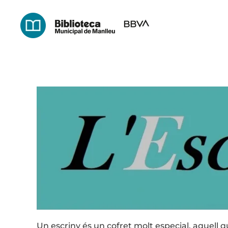
Skip
to
main
content
Un escriny és un cofret molt especial, aquell q