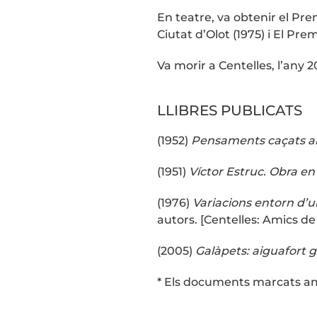
En teatre, va obtenir el Pre
Ciutat d’Olot (1975) i El Pre
Va morir a Centelles, l’any 
LLIBRES PUBLICATS
(1952)
Pensaments caçats al
(1951)
Víctor Estruc.
Obra en 
(1976)
Variacions entorn d’u
autors. [Centelles: Amics de C
(2005)
Galàpets: aiguafort g
* Els documents marcats amb