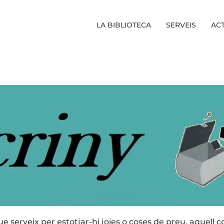
LA BIBLIOTECA
SERVEIS
ACT
ue serveix per estotjar-hi joies o coses de preu, aquell 