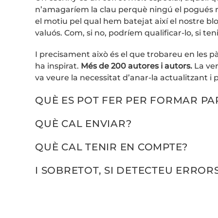
n’amagaríem la clau perquè ningú el pogués r
el motiu pel qual hem batejat així el nostre b
valuós. Com, si no, podríem qualificar-lo, si 
I precisament això és el que trobareu en les pà
ha inspirat.
Més de 200 autores i autors.
La ver
va veure la necessitat d’anar-la actualitzant i
QUÈ ES POT FER PER FORMAR PAR
QUÈ CAL ENVIAR?
QUÈ CAL TENIR EN COMPTE?
I SOBRETOT, SI DETECTEU ERRORS