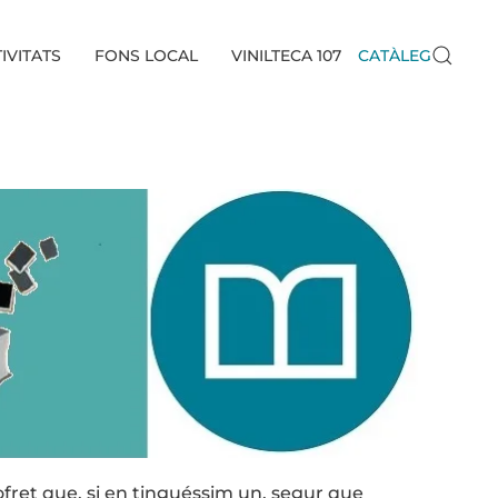
IVITATS
FONS LOCAL
VINILTECA 107
CATÀLEG
cofret que, si en tinguéssim un, segur que