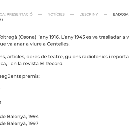
ECA: PRESENTACIÓ
NOTÍCIES
L’ESCRINY
BADOSA 
 )
oltregà (Osona) l’any 1916. L’any 1945 es va traslladar a 
 que va anar a viure a Centelles.
s, articles, obres de teatre, guions radiofònics i reportat
, i en la revista El Record.
s següents premis:
9
1
3
 de Balenyà, 1994
 de Balenyà, 1997