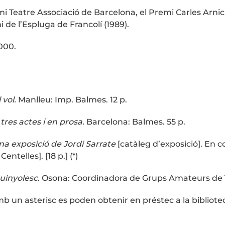
mi Teatre Associació de Barcelona, el Premi Carles Arnich
mi de l’Espluga de Francolí (1989).
2000.
 vol.
Manlleu: Imp. Balmes. 12 p.
tres actes i en prosa.
Barcelona: Balmes. 55 p.
na exposició de Jordi Sarrate
[catàleg d’exposició]. En c
entelles]. [18 p.] (*)
uinyolesc.
Osona: Coordinadora de Grups Amateurs de Te
 un asterisc es poden obtenir en préstec a la bibliotec