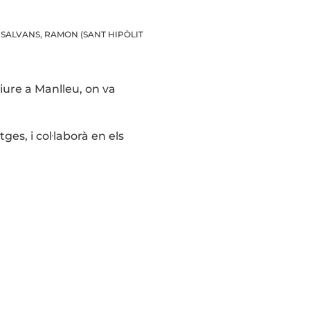
SALVANS, RAMON (SANT HIPÒLIT
viure a Manlleu, on va
ges, i col·laborà en els