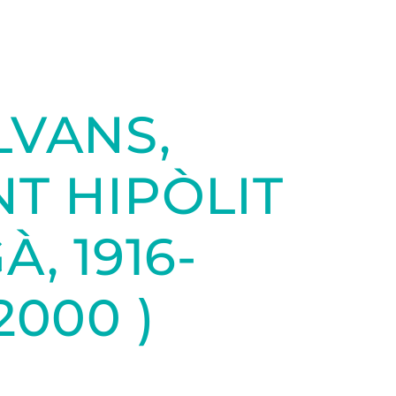
LVANS,
T HIPÒLIT
, 1916-
2000 )