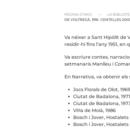
PÀGINA D’INICI
LA BIBLIOT
DE VOLTREGÀ, 1916- CENTELLES 2000
Va néixer a Sant Hipòlit de V
residir-hi fins l’any 1951, en
Va escriure contes, narracion
setmanaris Manlleu i Comarca
En Narrativa, va obtenir el
Jocs Florals de Olot, 196
Ciutat de Badalona, 197
Ciutat de Badalona, 197
Vil·la de Moià, 1986
Bosch i Jover, Hostalets
Bosch i Jover, Hostalets