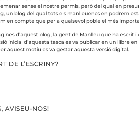
emenar sense el nostre permís, però del qual en presu
log, un blog del qual tots els manlleuencs en podrem est
tenim en compte que per a qualsevol poble el més import
gines d’aquest blog, la gent de Manlleu que ha escrit i qu
sió inicial d’aquesta tasca es va publicar en un llibre en 
 per aquest motiu es va gestar aquesta versió digital.
T DE L’ESCRINY?
, AVISEU-NOS!