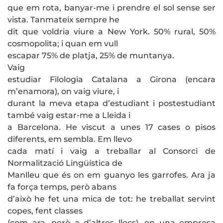
que em rota, banyar-me i prendre el sol sense ser
vista. Tanmateix sempre he
dit que voldria viure a New York. 50% rural, 50%
cosmopolita; i quan em vull
escapar 75% de platja, 25% de muntanya.
Vaig
estudiar Filologia Catalana a Girona (encara
m’enamora), on vaig viure, i
durant la meva etapa d’estudiant i postestudiant
també vaig estar-me a Lleida i
a Barcelona. He viscut a unes 17 cases o pisos
diferents, em sembla. Em llevo
cada matí i vaig a treballar al Consorci de
Normalització Lingüística de
Manlleu que és on em guanyo les garrofes. Ara ja
fa força temps, però abans
d’això he fet una mica de tot: he treballat servint
copes, fent classes
(com ara, però a d’altres llocs), en una empresa