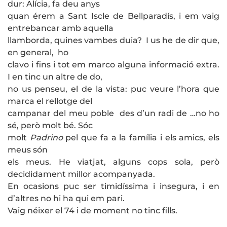
dur: Alícia, fa deu anys
quan érem a Sant Iscle de Bellparadís, i em vaig
entrebancar amb aquella
llamborda, quines vambes duia? I us he de dir que,
en general, ho
clavo i fins i tot em marco alguna informació extra.
I en tinc un altre de do,
no us penseu, el de la vista: puc veure l’hora que
marca el rellotge del
campanar del meu poble des d’un radi de …no ho
sé, però molt bé. Sóc
molt
Padrino
pel que fa a la família i els amics, els
meus són
els meus. He viatjat, alguns cops sola, però
decididament millor acompanyada.
En ocasions puc ser timidíssima i insegura, i en
d’altres no hi ha qui em pari.
Vaig néixer el 74 i de moment no tinc fills.