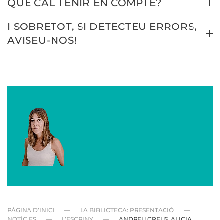
QUÈ CAL TENIR EN COMPTE?
I SOBRETOT, SI DETECTEU ERRORS,
AVISEU-NOS!
PÀGINA D’INICI
LA BIBLIOTECA: PRESENTACIÓ
NOTÍCIES
L’ESCRINY
ANDREU CREUS, ALICIA