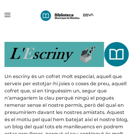
Skip
to
main
content
Un escriny és un cofret molt especial, aquell que
serveix per estotjar-hi joies o coses de preu, aquell
cofret que, si en tinguéssim un, segur que
n’amagaríem la clau perquè ningú el pogués
remenar sense el nostre permís, però del qual en
presumiríem davant les nostres amistats. Aquest
és el motiu pel qual hem batejat així el nostre blog,
un blog del qual tots els manlleuencs en podrem
estar orgullosos, perquè el seu contingut és molt