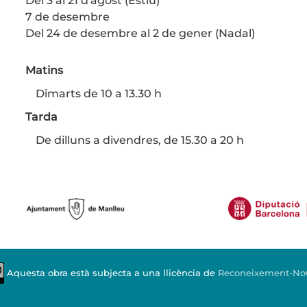
Del 3 al 21 d'agost (Estiu)
7 de desembre
Del 24 de desembre al 2 de gener (Nadal)
Matins
Dimarts de 10 a 13.30 h
Tarda
De dilluns a divendres, de 15.30 a 20 h
Aquesta obra està subjecta a una llicència de
Reconeixement-NoCo