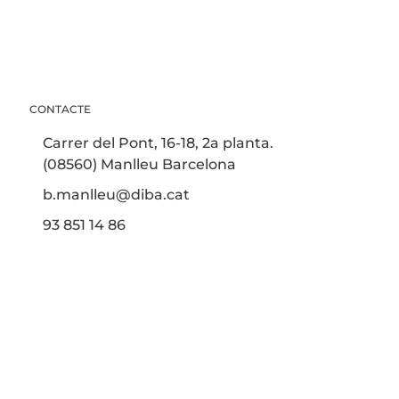
CONTACTE
Carrer del Pont, 16-18, 2a planta.
(08560) Manlleu Barcelona
b.manlleu@diba.cat
93 851 14 86