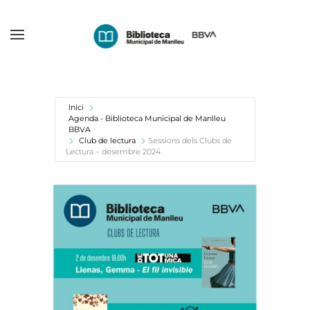
Skip
to
main
content
Inici
Agenda - Biblioteca Municipal de Manlleu
BBVA
Club de lectura
Sessions dels Clubs de
Lectura – desembre 2024