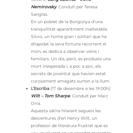
Nemirovsky
. Conduït per Teresa
Sanglas.
En un poblet de la Borgonya d’una
tranquil·litat aparentment inalterable,
Silvio, un home gran i solitari que ha
dilapidat la seva fortuna recorrent el
món, es dedica a observar veïns i
familiars. Un dia, però, es produeix una
mort inesperada i, a poc a poc, els
secrets de joventut que havien estat
curosament amagats surten a la llum.
L’Escriba
(17 de desembre a les 19:00h):
Wilt – Tom Sharpe
. Conduït per Marc
Orra.
Aquesta sàtira hilarant segueix les
desventures d’en Henry Wilt, un
professor de literatura frustrat que es