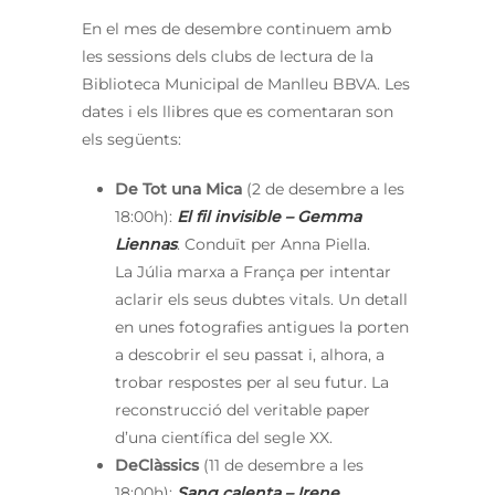
En el mes de desembre continuem amb
les sessions dels clubs de lectura de la
Biblioteca Municipal de Manlleu BBVA. Les
dates i els llibres que es comentaran son
els següents:
De Tot una Mica
(2 de desembre a les
18:00h):
El fil invisible – Gemma
Liennas
. Conduït per Anna Piella.
La Júlia marxa a França per intentar
aclarir els seus dubtes vitals. Un detall
en unes fotografies antigues la porten
a descobrir el seu passat i, alhora, a
trobar respostes per al seu futur. La
reconstrucció del veritable paper
d’una científica del segle XX.
DeClàssics
(11 de desembre a les
18:00h):
Sang calenta – Irene