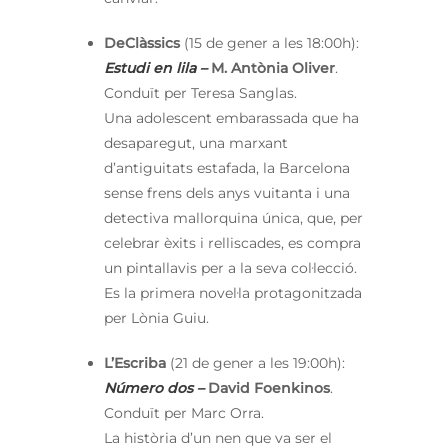
DeClàssics
(15 de gener a les 18:00h):
Estudi en lila –
M. Antònia Oliver
.
Conduït per Teresa Sanglas.
Una adolescent embarassada que ha
desaparegut, una marxant
d’antiguitats estafada, la Barcelona
sense frens dels anys vuitanta i una
detectiva mallorquina única, que, per
celebrar èxits i relliscades, es compra
un pintallavis per a la seva col·lecció.
Es la primera novel·la protagonitzada
per Lònia Guiu.
L’Escriba
(21 de gener a les 19:00h):
Número dos –
David Foenkinos
.
Conduït per Marc Orra.
La història d’un nen que va ser el