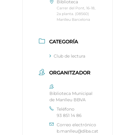
Biblioteca
Carrer del Pont, 16-18,
2a planta. (08560)
Manlleu Barcelona
CATEGORÍA
Club de lectura
ORGANITZADOR
Biblioteca Municipal
de Manlleu BBVA
Teléfono
93 851 14 86
Correo electrónico
b.manlleu@diba.cat