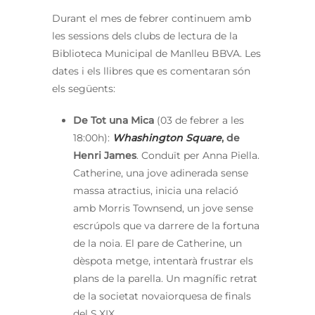
Durant el mes de febrer continuem amb
les sessions dels clubs de lectura de la
Biblioteca Municipal de Manlleu BBVA. Les
dates i els llibres que es comentaran són
els següents:
De Tot una Mica
(03 de febrer a les
18:00h):
Whashington Square
, de
Henri James
. Conduït per Anna Piella.
Catherine, una jove adinerada sense
massa atractius, inicia una relació
amb Morris Townsend, un jove sense
escrúpols que va darrere de la fortuna
de la noia. El pare de Catherine, un
dèspota metge, intentarà frustrar els
plans de la parella. Un magnífic retrat
de la societat novaiorquesa de finals
del S.XIX.