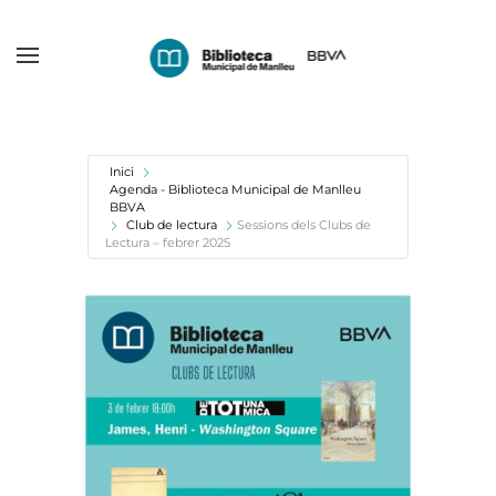
Skip
to
main
content
Inici
Agenda - Biblioteca Municipal de Manlleu
BBVA
Club de lectura
Sessions dels Clubs de
Lectura – febrer 2025