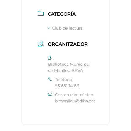
CATEGORÍA
Club de lectura
ORGANITZADOR
Biblioteca Municipal
de Manlleu BBVA
Teléfono
93 851 14 86
Correo electrónico
b.manlleu@diba.cat