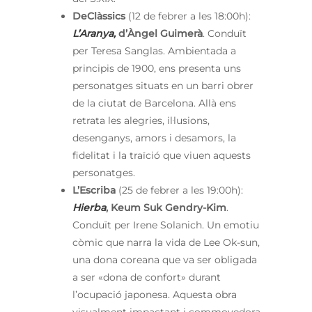
DeClàssics
(12 de febrer a les 18:00h):
L’Aranya,
d’Àngel Guimerà
. Conduït
per Teresa Sanglas. Ambientada a
principis de 1900, ens presenta uns
personatges situats en un barri obrer
de la ciutat de Barcelona. Allà ens
retrata les alegries, il·lusions,
desenganys, amors i desamors, la
fidelitat i la traïció que viuen aquests
personatges.
L’Escriba
(25 de febrer a les 19:00h):
Hierba
, Keum Suk Gendry-Kim
.
Conduït per Irene Solanich. Un emotiu
còmic que narra la vida de Lee Ok-sun,
una dona coreana que va ser obligada
a ser «dona de confort» durant
l’ocupació japonesa. Aquesta obra