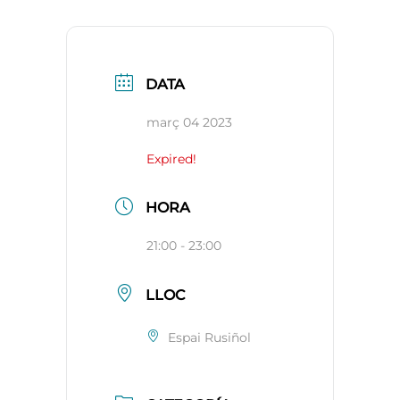
DATA
març 04 2023
Expired!
HORA
21:00 - 23:00
LLOC
Espai Rusiñol