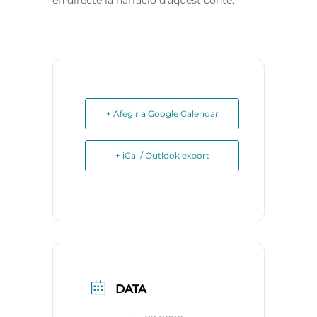
en directe la narració d’aquest conte.
+ Afegir a Google Calendar
+ iCal / Outlook export
DATA