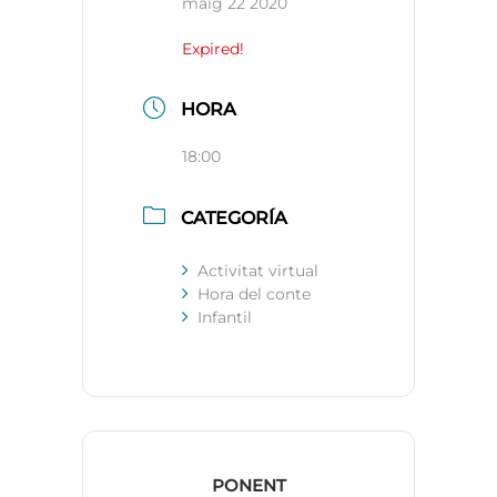
maig 22 2020
Expired!
HORA
18:00
CATEGORÍA
Activitat virtual
Hora del conte
Infantil
PONENT