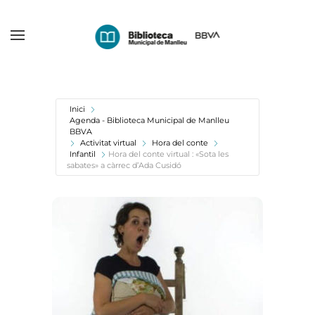
Skip
to
main
content
Inici
Agenda - Biblioteca Municipal de Manlleu
BBVA
Activitat virtual
Hora del conte
Infantil
Hora del conte virtual : «Sota les
sabates» a càrrec d’Ada Cusidó