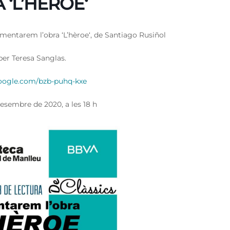
‘L’HÈROE‘
Comentarem l’obra ‘L’hèroe‘, de Santiago Rusiñol
per Teresa Sanglas.
google.com/bzb-puhq-kxe
esembre de 2020, a les 18 h