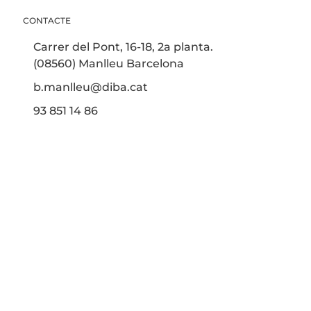
CONTACTE
Carrer del Pont, 16-18, 2a planta.
(08560) Manlleu Barcelona
b.manlleu@diba.cat
93 851 14 86