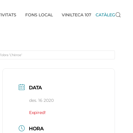
IVITATS
FONS LOCAL
VINILTECA 107
CATÀLEG
’obra ‘L’hèroe‘
DATA
des. 16 2020
Expired!
HORA