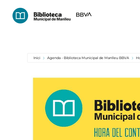
Skip
to
main
content
Inici
Agenda - Biblioteca Municipal de Manlleu BBVA
Ho