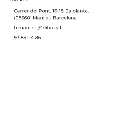
Carrer del Pont, 16-18, 2a planta.
(08560) Manlleu Barcelona
b.manlleu@diba.cat
93 851 14 86