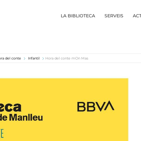
LA BIBLIOTECA
SERVEIS
ACT
ra del conte
Infantil
Hora del conte mOn Mas