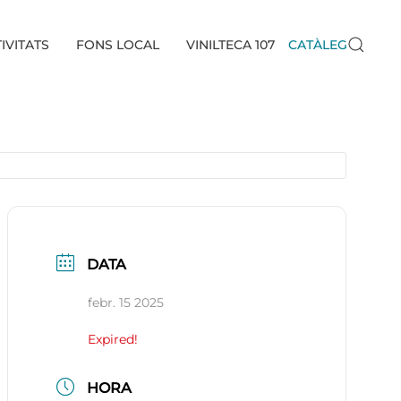
IVITATS
FONS LOCAL
VINILTECA 107
CATÀLEG
DATA
febr. 15 2025
Expired!
HORA