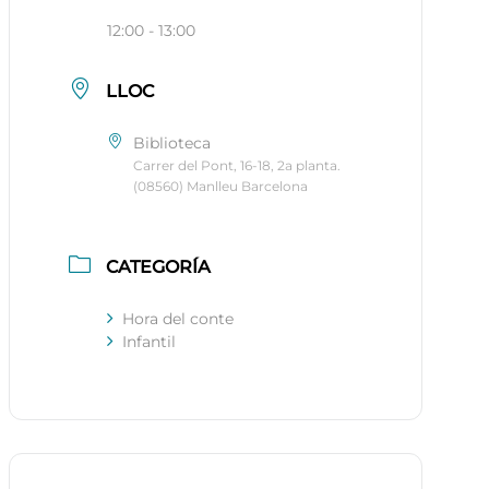
12:00 - 13:00
LLOC
Biblioteca
Carrer del Pont, 16-18, 2a planta.
(08560) Manlleu Barcelona
CATEGORÍA
Hora del conte
Infantil