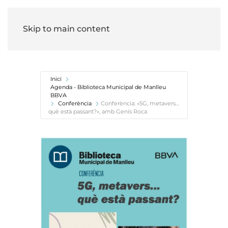
Skip to main content
Inici
Agenda - Biblioteca Municipal de Manlleu
BBVA
Conferència
Conferència: «5G, metavers…
què està passant?», amb Genís Roca