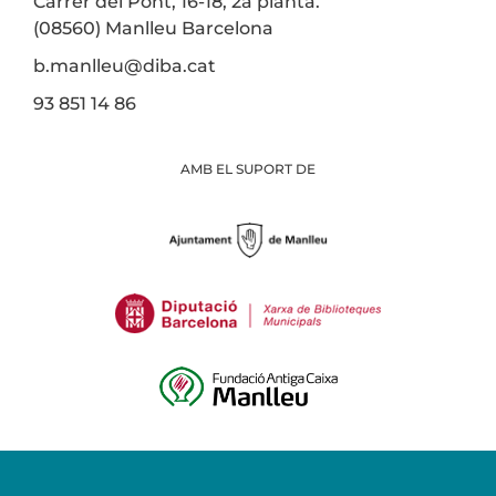
Carrer del Pont, 16-18, 2a planta.
(08560) Manlleu Barcelona
b.manlleu@diba.cat
93 851 14 86
AMB EL SUPORT DE