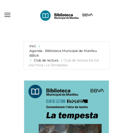
Skip
to
main
content
Inici
Agenda - Biblioteca Municipal de Manlleu
BBVA
Club de lectura
Club de lectura De tot
una mica » La Tempesta»