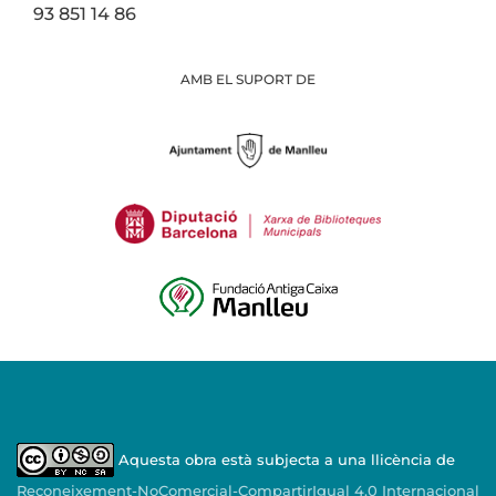
93 851 14 86
AMB EL SUPORT DE
Aquesta obra està subjecta a una llicència de
Reconeixement-NoComercial-CompartirIgual 4.0 Internacional