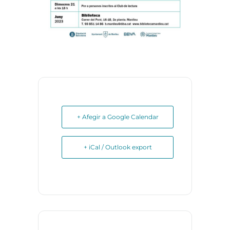
+ Afegir a Google Calendar
+ iCal / Outlook export