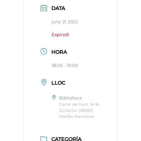
DATA
juny 21 2023
Expired!
HORA
18:00 - 19:00
LLOC
Biblioteca
Carrer del Pont, 16-18,
2a planta. (08560)
Manlleu Barcelona
CATEGORÍA