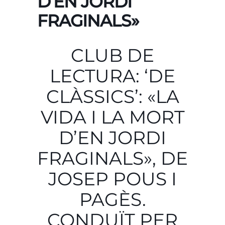
D’EN JORDI
FRAGINALS»
CLUB DE
LECTURA: ‘DE
CLÀSSICS’: «LA
VIDA I LA MORT
D’EN JORDI
FRAGINALS», DE
JOSEP POUS I
PAGÈS.
CONDUÏT PER