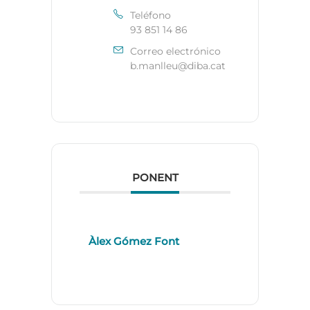
Teléfono
93 851 14 86
Correo electrónico
b.manlleu@diba.cat
PONENT
Àlex Gómez Font