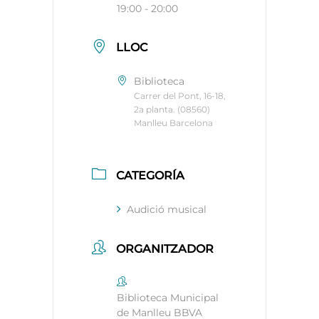
19:00 - 20:00
LLOC
Biblioteca
Carrer del Pont, 16-18,
2a planta. (08560)
Manlleu Barcelona
CATEGORÍA
Audició musical
ORGANITZADOR
Biblioteca Municipal
de Manlleu BBVA