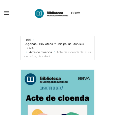
Skip
to
main
content
Inici
Agenda - Biblioteca Municipal de Manlleu
BBVA
Acte de cloenda
Acte de cloenda del curs
de reforç de català