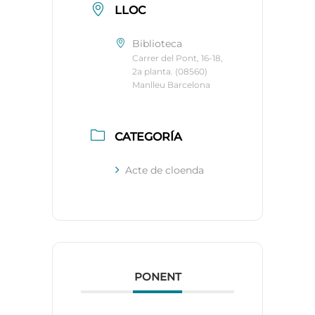
LLOC
Biblioteca
Carrer del Pont, 16-18,
2a planta. (08560)
Manlleu Barcelona
CATEGORÍA
Acte de cloenda
PONENT