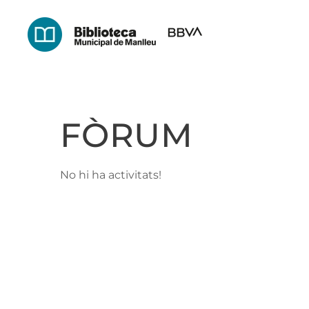
Skip
to
main
content
FÒRUM
No hi ha activitats!