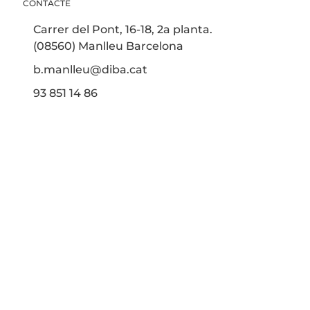
CONTACTE
Carrer del Pont, 16-18, 2a planta.
(08560) Manlleu Barcelona
b.manlleu@diba.cat
93 851 14 86