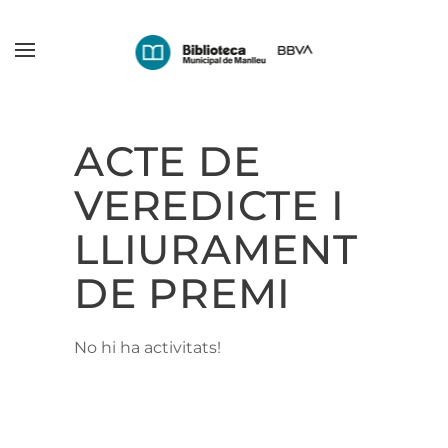
Skip
to
main
content
ACTE DE
VEREDICTE I
LLIURAMENT
DE PREMI
No hi ha activitats!