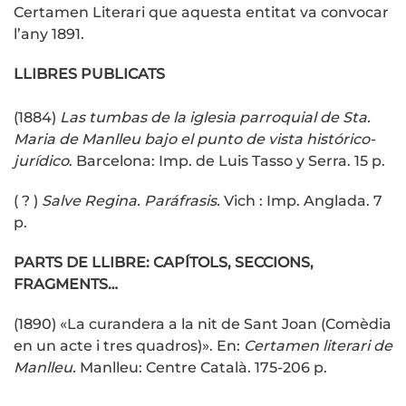
Certamen Literari que aquesta entitat va convocar
l’any 1891.
LLIBRES
PUBLICATS
(1884)
Las tumbas de la iglesia parroquial de Sta.
Maria de Manlleu bajo el punto de vista histórico-
jurídico
. Barcelona: Imp. de Luis Tasso y Serra. 15 p.
( ? )
Salve Regina. Paráfrasis.
Vich : Imp. Anglada. 7
p.
PARTS DE LLIBRE: CAPÍTOLS, SECCIONS,
FRAGMENTS…
(1890) «La curandera a la nit de Sant Joan (Comèdia
en un acte i tres quadros)». En:
Certamen literari de
Manlleu.
Manlleu: Centre Català. 175-206 p.