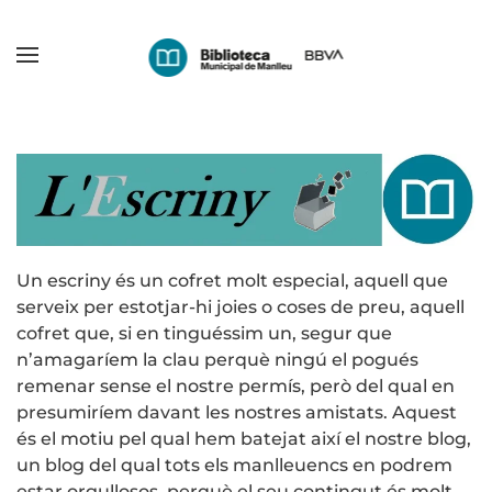
Skip
to
main
content
Un escriny és un cofret molt especial, aquell que
serveix per estotjar-hi joies o coses de preu, aquell
cofret que, si en tinguéssim un, segur que
n’amagaríem la clau perquè ningú el pogués
remenar sense el nostre permís, però del qual en
presumiríem davant les nostres amistats. Aquest
és el motiu pel qual hem batejat així el nostre blog,
un blog del qual tots els manlleuencs en podrem
estar orgullosos, perquè el seu contingut és molt